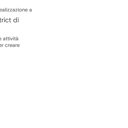
rict di
 attività
er creare