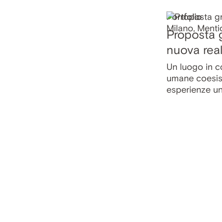
Portfolio
Proposta g
nuova real
Un luogo in c
umane coesist
esperienze un