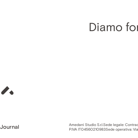
Diamo for
Amedani Studio S.r.l.
Sede legale: Contra
Journal
P.IVA IT04560210983
Sede operativa: Vi