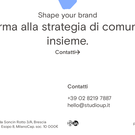
Shape your brand
ma alla strategia di comu
insieme.
Contatti
Contatti
+39 02 8219 7887
hello@studioup.it
da Soncin Rotto 3/A, Brescia
P
a Esopo 8, Milano
Cap. soc. 10 000€