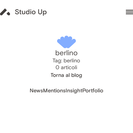
berlino
Tag: berlino
0 articoli
Torna al blog
News
Mentions
Insight
Portfolio