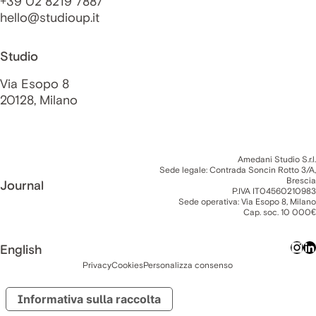
+39 02 8219 7887
hello@studioup.it
Studio
Via Esopo 8
20128, Milano
Amedani Studio S.r.l.
Sede legale: Contrada Soncin Rotto 3/A,
Brescia
Journal
P.IVA IT04560210983
Sede operativa: Via Esopo 8, Milano
Cap. soc. 10 000€
English
Privacy
Cookies
Personalizza consenso
Informativa sulla raccolta