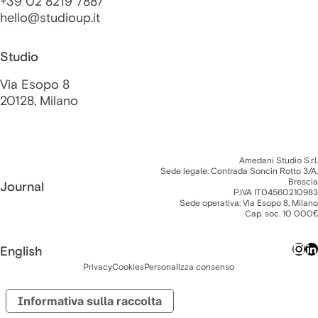
+39 02 8219 7887
hello@studioup.it
Studio
Via Esopo 8
20128, Milano
Amedani Studio S.r.l.
Sede legale: Contrada Soncin Rotto 3/A,
Brescia
Journal
P.IVA IT04560210983
Sede operativa: Via Esopo 8, Milano
Cap. soc. 10 000€
English
Privacy
Cookies
Personalizza consenso
Informativa sulla raccolta